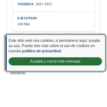
2017-2017
103.964
Este sitio web usa cookies, si permanece aquí, acepta
su uso. Puede leer más sobre el uso de cookies en
Actividades o entregables del proyecto
nuestra
política de privacidad
.
Aceptar y cerrar este mensaje
Identificación de las actividades o entregables
que se deben realizar durante la ejecución del
proyecto.
Actividad
Unidad
% Avance Físico
Aporte Especie
APOYO A LA SUPERVISIÓN